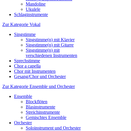
Mandoline
Ukulele
Schlaginstrumente
Zur Kategorie Vokal
Singstimme
Singstimme(n) mit Klavier
Singstimme(n) mit Gitarre
Singstimme(n) mit
verschiedenen Instrumenten
Sprechstimme
Chor a capella
Chor mit Instrumenten
Gesang/Chor und Orchester
Zur Kategorie Ensemble und Orchester
Ensemble
Blockflöten
Blasinstrumente
Streichinstrumente
Gemischtes Ensemble
Orchester
Soloinstrument und Orchester