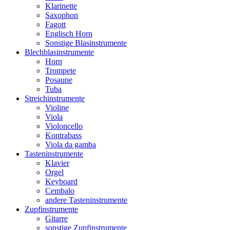
Klarinette
Saxophon
Fagott
Englisch Horn
Sonstige Blasinstrumente
Blechblasinstrumente
Horn
Trompete
Posaune
Tuba
Streichinstrumente
Violine
Viola
Violoncello
Kontrabass
Viola da gamba
Tasteninstrumente
Klavier
Orgel
Keyboard
Cembalo
andere Tasteninstrumente
Zupfinstrumente
Gitarre
sonstige Zupfinstrumente