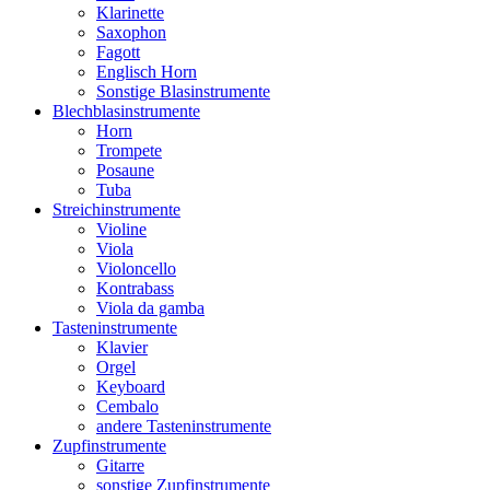
Klarinette
Saxophon
Fagott
Englisch Horn
Sonstige Blasinstrumente
Blechblasinstrumente
Horn
Trompete
Posaune
Tuba
Streichinstrumente
Violine
Viola
Violoncello
Kontrabass
Viola da gamba
Tasteninstrumente
Klavier
Orgel
Keyboard
Cembalo
andere Tasteninstrumente
Zupfinstrumente
Gitarre
sonstige Zupfinstrumente