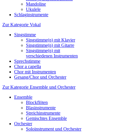
Mandoline
Ukulele
Schlaginstrumente
Zur Kategorie Vokal
Singstimme
Singstimme(n) mit Klavier
Singstimme(n) mit Gitarre
Singstimme(n) mit
verschiedenen Instrumenten
Sprechstimme
Chor a capella
Chor mit Instrumenten
Gesang/Chor und Orchester
Zur Kategorie Ensemble und Orchester
Ensemble
Blockflöten
Blasinstrumente
Streichinstrumente
Gemischtes Ensemble
Orchester
Soloinstrument und Orchester