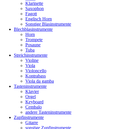
Klarinette
Saxophon
Fagott
Englisch Horn
Sonstige Blasinstrumente
Blechblasinstrumente
Horn
Trompete
Posaune
Tuba
Streichinstrumente
Violine
Viola
Violoncello
Kontrabass
Viola da gamba
Tasteninstrumente
Klavier
Orgel
Keyboard
Cembalo
andere Tasteninstrumente
Zupfinstrumente
Gitarre
sonstige Zupfinstrumente