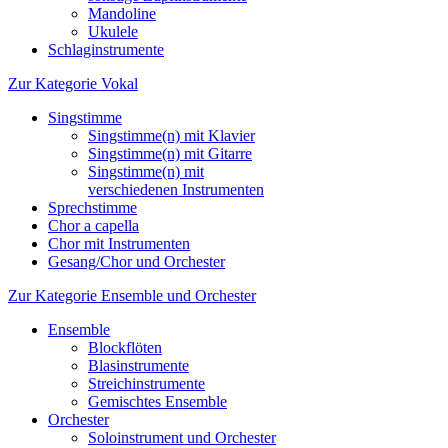
Mandoline
Ukulele
Schlaginstrumente
Zur Kategorie Vokal
Singstimme
Singstimme(n) mit Klavier
Singstimme(n) mit Gitarre
Singstimme(n) mit
verschiedenen Instrumenten
Sprechstimme
Chor a capella
Chor mit Instrumenten
Gesang/Chor und Orchester
Zur Kategorie Ensemble und Orchester
Ensemble
Blockflöten
Blasinstrumente
Streichinstrumente
Gemischtes Ensemble
Orchester
Soloinstrument und Orchester