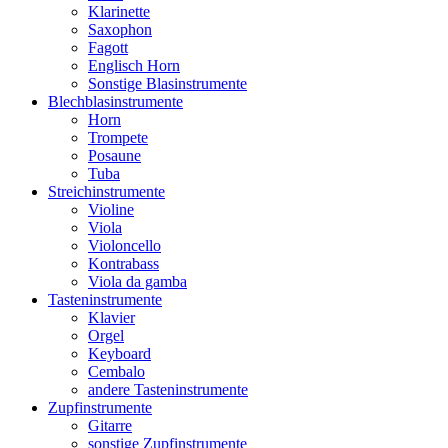
Klarinette
Saxophon
Fagott
Englisch Horn
Sonstige Blasinstrumente
Blechblasinstrumente
Horn
Trompete
Posaune
Tuba
Streichinstrumente
Violine
Viola
Violoncello
Kontrabass
Viola da gamba
Tasteninstrumente
Klavier
Orgel
Keyboard
Cembalo
andere Tasteninstrumente
Zupfinstrumente
Gitarre
sonstige Zupfinstrumente