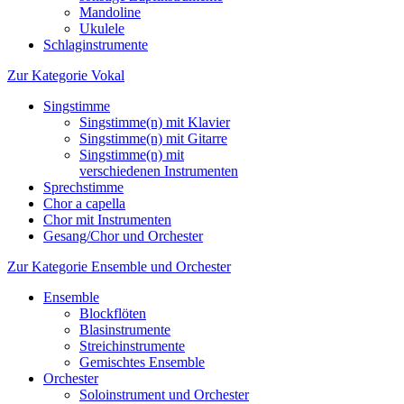
Mandoline
Ukulele
Schlaginstrumente
Zur Kategorie Vokal
Singstimme
Singstimme(n) mit Klavier
Singstimme(n) mit Gitarre
Singstimme(n) mit
verschiedenen Instrumenten
Sprechstimme
Chor a capella
Chor mit Instrumenten
Gesang/Chor und Orchester
Zur Kategorie Ensemble und Orchester
Ensemble
Blockflöten
Blasinstrumente
Streichinstrumente
Gemischtes Ensemble
Orchester
Soloinstrument und Orchester