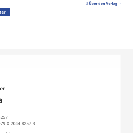
Über den Verlag
ter
er
a
8257
979-0-2044-8257-3