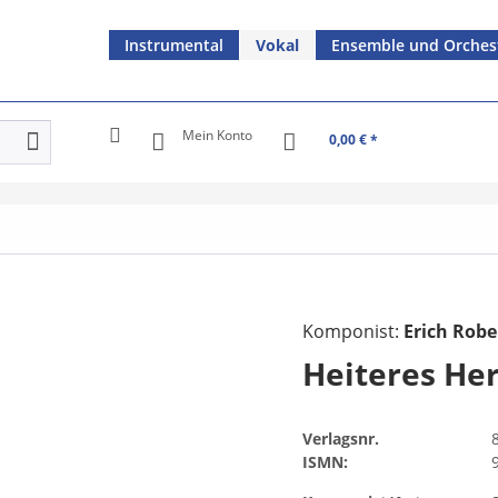
Instrumental
Vokal
Ensemble und Orches
Mein Konto
0,00 € *
Komponist:
Erich Robe
Heiteres He
Verlagsnr.
ISMN: