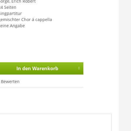
Sorge, Erich Robert
24 Seiten
Singpartitur
gemischter Chor á cappella
keine Angabe
In den
Warenkorb
Bewerten