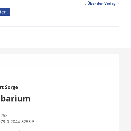
Über den Verlag
ter
rt Sorge
rbarium
8253
979-0-2044-8253-5