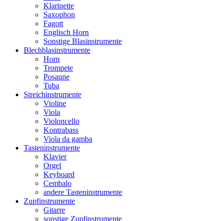
Klarinette
Saxophon
Fagott
Englisch Horn
Sonstige Blasinstrumente
Blechblasinstrumente
Horn
Trompete
Posaune
Tuba
Streichinstrumente
Violine
Viola
Violoncello
Kontrabass
Viola da gamba
Tasteninstrumente
Klavier
Orgel
Keyboard
Cembalo
andere Tasteninstrumente
Zupfinstrumente
Gitarre
sonstige Zupfinstrumente