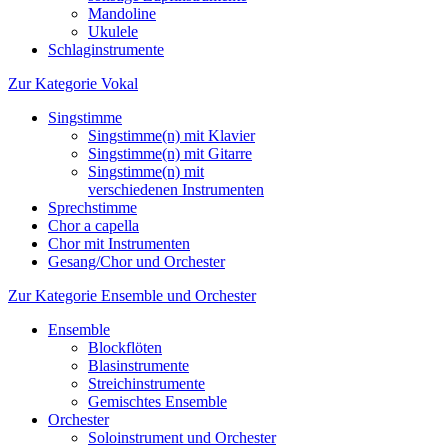
Mandoline
Ukulele
Schlaginstrumente
Zur Kategorie Vokal
Singstimme
Singstimme(n) mit Klavier
Singstimme(n) mit Gitarre
Singstimme(n) mit
verschiedenen Instrumenten
Sprechstimme
Chor a capella
Chor mit Instrumenten
Gesang/Chor und Orchester
Zur Kategorie Ensemble und Orchester
Ensemble
Blockflöten
Blasinstrumente
Streichinstrumente
Gemischtes Ensemble
Orchester
Soloinstrument und Orchester