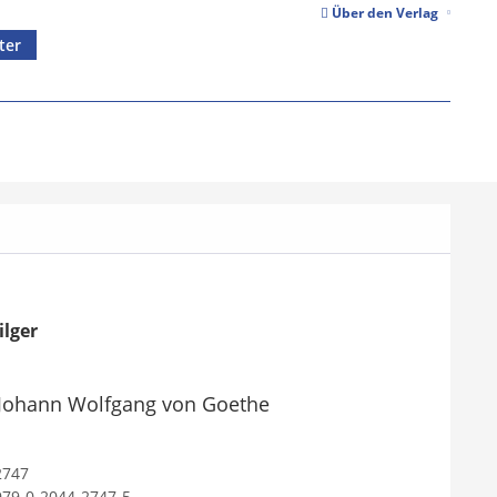
Über den Verlag
ter
ilger
 Johann Wolfgang von Goethe
2747
979-0-2044-2747-5