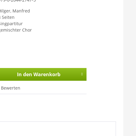
Hilger, Manfred
8 Seiten
Singpartitur
gemischter Chor
In den
Warenkorb
Bewerten