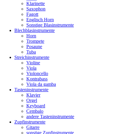
Klarinette
Saxophon
Fagott
Englisch Horn
Sonstige Blasinstrumente
Blechblasinstrumente
Horn
Trompete
Posaune
Tuba
Streichinstrumente
Violine
Viola
Violoncello
Kontrabass
Viola da gamba
Tasteninstrumente
Klavier
Orgel
Keyboard
Cembalo
andere Tasteninstrumente
Zupfinstrumente
Gitarre
sonstige Zupfinstrumente