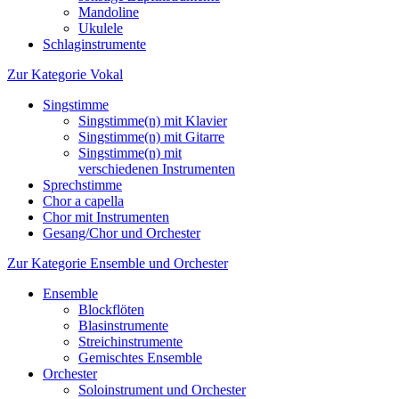
Mandoline
Ukulele
Schlaginstrumente
Zur Kategorie Vokal
Singstimme
Singstimme(n) mit Klavier
Singstimme(n) mit Gitarre
Singstimme(n) mit
verschiedenen Instrumenten
Sprechstimme
Chor a capella
Chor mit Instrumenten
Gesang/Chor und Orchester
Zur Kategorie Ensemble und Orchester
Ensemble
Blockflöten
Blasinstrumente
Streichinstrumente
Gemischtes Ensemble
Orchester
Soloinstrument und Orchester