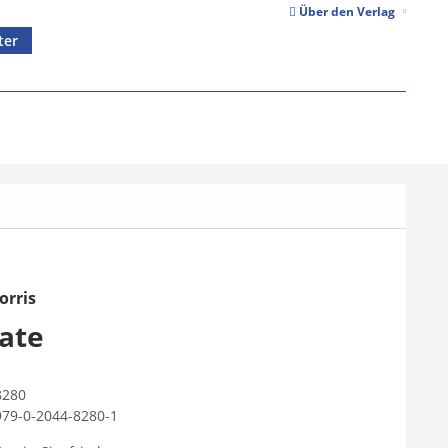
Über den Verlag
ter
orris
ate
8280
979-0-2044-8280-1