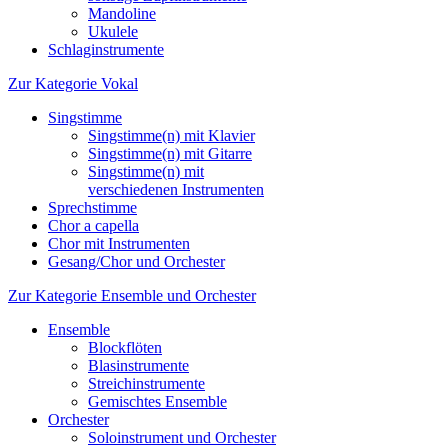
Mandoline
Ukulele
Schlaginstrumente
Zur Kategorie Vokal
Singstimme
Singstimme(n) mit Klavier
Singstimme(n) mit Gitarre
Singstimme(n) mit
verschiedenen Instrumenten
Sprechstimme
Chor a capella
Chor mit Instrumenten
Gesang/Chor und Orchester
Zur Kategorie Ensemble und Orchester
Ensemble
Blockflöten
Blasinstrumente
Streichinstrumente
Gemischtes Ensemble
Orchester
Soloinstrument und Orchester