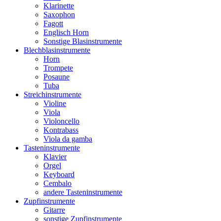
Klarinette
Saxophon
Fagott
Englisch Horn
Sonstige Blasinstrumente
Blechblasinstrumente
Horn
Trompete
Posaune
Tuba
Streichinstrumente
Violine
Viola
Violoncello
Kontrabass
Viola da gamba
Tasteninstrumente
Klavier
Orgel
Keyboard
Cembalo
andere Tasteninstrumente
Zupfinstrumente
Gitarre
sonstige Zupfinstrumente