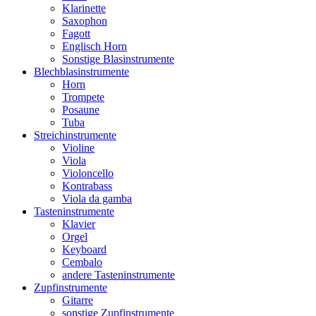
Klarinette
Saxophon
Fagott
Englisch Horn
Sonstige Blasinstrumente
Blechblasinstrumente
Horn
Trompete
Posaune
Tuba
Streichinstrumente
Violine
Viola
Violoncello
Kontrabass
Viola da gamba
Tasteninstrumente
Klavier
Orgel
Keyboard
Cembalo
andere Tasteninstrumente
Zupfinstrumente
Gitarre
sonstige Zupfinstrumente