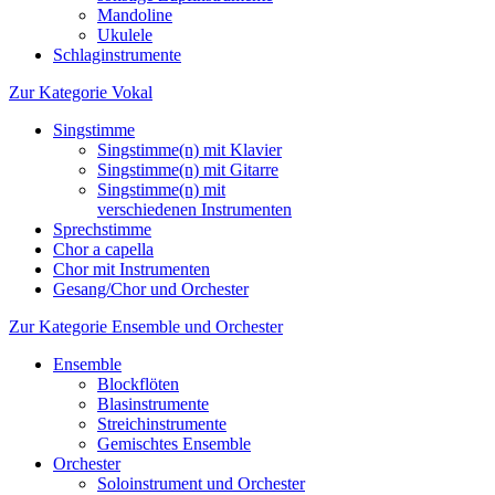
Mandoline
Ukulele
Schlaginstrumente
Zur Kategorie Vokal
Singstimme
Singstimme(n) mit Klavier
Singstimme(n) mit Gitarre
Singstimme(n) mit
verschiedenen Instrumenten
Sprechstimme
Chor a capella
Chor mit Instrumenten
Gesang/Chor und Orchester
Zur Kategorie Ensemble und Orchester
Ensemble
Blockflöten
Blasinstrumente
Streichinstrumente
Gemischtes Ensemble
Orchester
Soloinstrument und Orchester