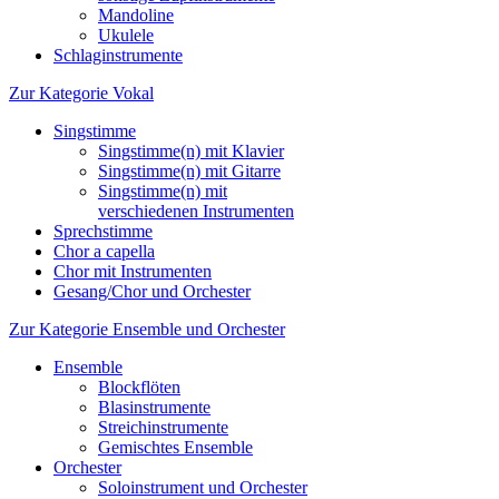
Mandoline
Ukulele
Schlaginstrumente
Zur Kategorie Vokal
Singstimme
Singstimme(n) mit Klavier
Singstimme(n) mit Gitarre
Singstimme(n) mit
verschiedenen Instrumenten
Sprechstimme
Chor a capella
Chor mit Instrumenten
Gesang/Chor und Orchester
Zur Kategorie Ensemble und Orchester
Ensemble
Blockflöten
Blasinstrumente
Streichinstrumente
Gemischtes Ensemble
Orchester
Soloinstrument und Orchester