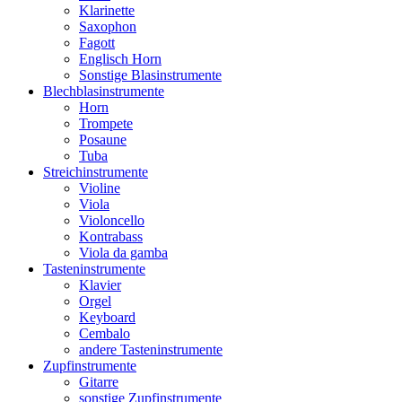
Klarinette
Saxophon
Fagott
Englisch Horn
Sonstige Blasinstrumente
Blechblasinstrumente
Horn
Trompete
Posaune
Tuba
Streichinstrumente
Violine
Viola
Violoncello
Kontrabass
Viola da gamba
Tasteninstrumente
Klavier
Orgel
Keyboard
Cembalo
andere Tasteninstrumente
Zupfinstrumente
Gitarre
sonstige Zupfinstrumente