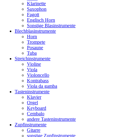
Klarinette
Saxophon
Fagott
Englisch Horn
Sonstige Blasinstrumente
Blechblasinstrumente
Horn
Trompete
Posaune
Tuba
Streichinstrumente
Violine
Viola
Violoncello
Kontrabass
Viola da gamba
Tasteninstrumente
Klavier
Orgel
Keyboard
Cembalo
andere Tasteninstrumente
Zupfinstrumente
Gitarre
sonstige Zupfinstrumente