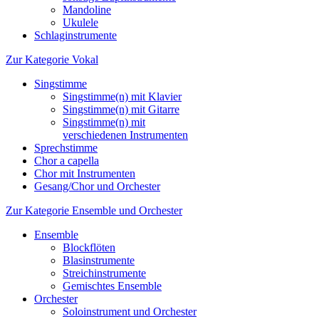
Mandoline
Ukulele
Schlaginstrumente
Zur Kategorie Vokal
Singstimme
Singstimme(n) mit Klavier
Singstimme(n) mit Gitarre
Singstimme(n) mit
verschiedenen Instrumenten
Sprechstimme
Chor a capella
Chor mit Instrumenten
Gesang/Chor und Orchester
Zur Kategorie Ensemble und Orchester
Ensemble
Blockflöten
Blasinstrumente
Streichinstrumente
Gemischtes Ensemble
Orchester
Soloinstrument und Orchester