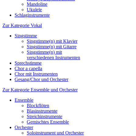
Mandoline
Ukulele
Schlaginstrumente
Zur Kategorie Vokal
Singstimme
Singstimme(n) mit Klavier
Singstimme(n) mit Gitarre
Singstimme(n) mit
verschiedenen Instrumenten
Sprechstimme
Chor a capella
Chor mit Instrumenten
Gesang/Chor und Orchester
Zur Kategorie Ensemble und Orchester
Ensemble
Blockflöten
Blasinstrumente
Streichinstrumente
Gemischtes Ensemble
Orchester
Soloinstrument und Orchester