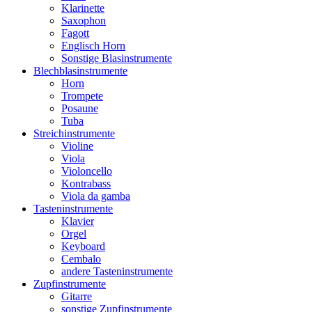
Klarinette
Saxophon
Fagott
Englisch Horn
Sonstige Blasinstrumente
Blechblasinstrumente
Horn
Trompete
Posaune
Tuba
Streichinstrumente
Violine
Viola
Violoncello
Kontrabass
Viola da gamba
Tasteninstrumente
Klavier
Orgel
Keyboard
Cembalo
andere Tasteninstrumente
Zupfinstrumente
Gitarre
sonstige Zupfinstrumente