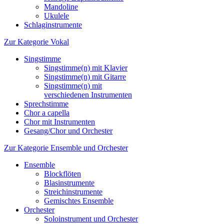
Mandoline
Ukulele
Schlaginstrumente
Zur Kategorie Vokal
Singstimme
Singstimme(n) mit Klavier
Singstimme(n) mit Gitarre
Singstimme(n) mit
verschiedenen Instrumenten
Sprechstimme
Chor a capella
Chor mit Instrumenten
Gesang/Chor und Orchester
Zur Kategorie Ensemble und Orchester
Ensemble
Blockflöten
Blasinstrumente
Streichinstrumente
Gemischtes Ensemble
Orchester
Soloinstrument und Orchester