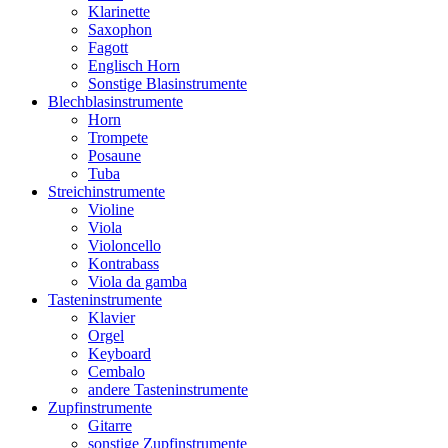
Klarinette
Saxophon
Fagott
Englisch Horn
Sonstige Blasinstrumente
Blechblasinstrumente
Horn
Trompete
Posaune
Tuba
Streichinstrumente
Violine
Viola
Violoncello
Kontrabass
Viola da gamba
Tasteninstrumente
Klavier
Orgel
Keyboard
Cembalo
andere Tasteninstrumente
Zupfinstrumente
Gitarre
sonstige Zupfinstrumente