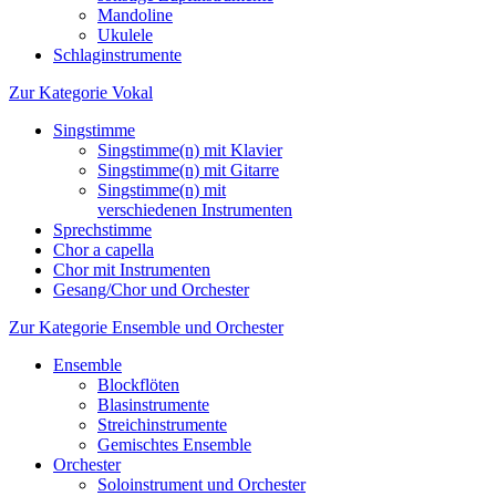
Mandoline
Ukulele
Schlaginstrumente
Zur Kategorie Vokal
Singstimme
Singstimme(n) mit Klavier
Singstimme(n) mit Gitarre
Singstimme(n) mit
verschiedenen Instrumenten
Sprechstimme
Chor a capella
Chor mit Instrumenten
Gesang/Chor und Orchester
Zur Kategorie Ensemble und Orchester
Ensemble
Blockflöten
Blasinstrumente
Streichinstrumente
Gemischtes Ensemble
Orchester
Soloinstrument und Orchester