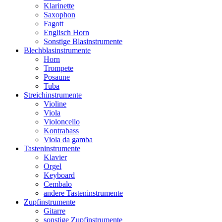
Klarinette
Saxophon
Fagott
Englisch Horn
Sonstige Blasinstrumente
Blechblasinstrumente
Horn
Trompete
Posaune
Tuba
Streichinstrumente
Violine
Viola
Violoncello
Kontrabass
Viola da gamba
Tasteninstrumente
Klavier
Orgel
Keyboard
Cembalo
andere Tasteninstrumente
Zupfinstrumente
Gitarre
sonstige Zupfinstrumente