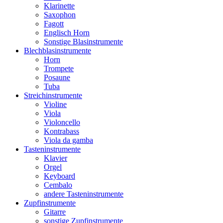
Klarinette
Saxophon
Fagott
Englisch Horn
Sonstige Blasinstrumente
Blechblasinstrumente
Horn
Trompete
Posaune
Tuba
Streichinstrumente
Violine
Viola
Violoncello
Kontrabass
Viola da gamba
Tasteninstrumente
Klavier
Orgel
Keyboard
Cembalo
andere Tasteninstrumente
Zupfinstrumente
Gitarre
sonstige Zupfinstrumente