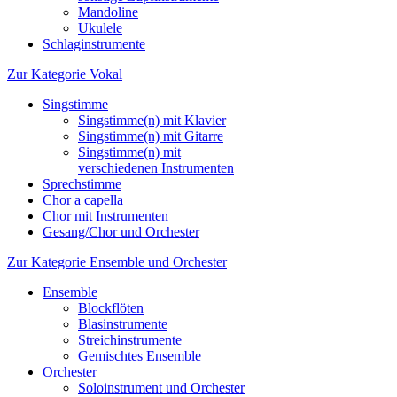
Mandoline
Ukulele
Schlaginstrumente
Zur Kategorie Vokal
Singstimme
Singstimme(n) mit Klavier
Singstimme(n) mit Gitarre
Singstimme(n) mit
verschiedenen Instrumenten
Sprechstimme
Chor a capella
Chor mit Instrumenten
Gesang/Chor und Orchester
Zur Kategorie Ensemble und Orchester
Ensemble
Blockflöten
Blasinstrumente
Streichinstrumente
Gemischtes Ensemble
Orchester
Soloinstrument und Orchester