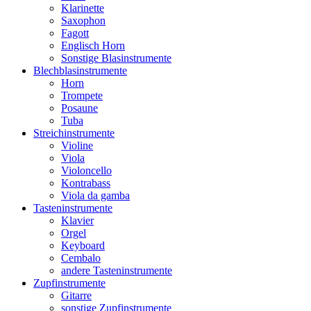
Klarinette
Saxophon
Fagott
Englisch Horn
Sonstige Blasinstrumente
Blechblasinstrumente
Horn
Trompete
Posaune
Tuba
Streichinstrumente
Violine
Viola
Violoncello
Kontrabass
Viola da gamba
Tasteninstrumente
Klavier
Orgel
Keyboard
Cembalo
andere Tasteninstrumente
Zupfinstrumente
Gitarre
sonstige Zupfinstrumente