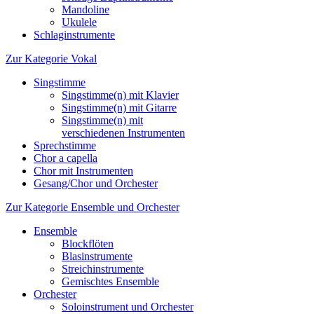
Mandoline
Ukulele
Schlaginstrumente
Zur Kategorie Vokal
Singstimme
Singstimme(n) mit Klavier
Singstimme(n) mit Gitarre
Singstimme(n) mit
verschiedenen Instrumenten
Sprechstimme
Chor a capella
Chor mit Instrumenten
Gesang/Chor und Orchester
Zur Kategorie Ensemble und Orchester
Ensemble
Blockflöten
Blasinstrumente
Streichinstrumente
Gemischtes Ensemble
Orchester
Soloinstrument und Orchester