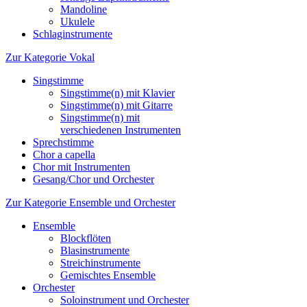
Mandoline
Ukulele
Schlaginstrumente
Zur Kategorie Vokal
Singstimme
Singstimme(n) mit Klavier
Singstimme(n) mit Gitarre
Singstimme(n) mit
verschiedenen Instrumenten
Sprechstimme
Chor a capella
Chor mit Instrumenten
Gesang/Chor und Orchester
Zur Kategorie Ensemble und Orchester
Ensemble
Blockflöten
Blasinstrumente
Streichinstrumente
Gemischtes Ensemble
Orchester
Soloinstrument und Orchester