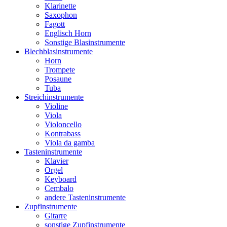
Klarinette
Saxophon
Fagott
Englisch Horn
Sonstige Blasinstrumente
Blechblasinstrumente
Horn
Trompete
Posaune
Tuba
Streichinstrumente
Violine
Viola
Violoncello
Kontrabass
Viola da gamba
Tasteninstrumente
Klavier
Orgel
Keyboard
Cembalo
andere Tasteninstrumente
Zupfinstrumente
Gitarre
sonstige Zupfinstrumente