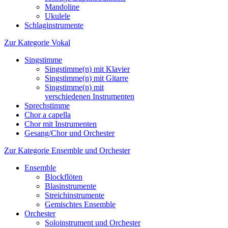
Mandoline
Ukulele
Schlaginstrumente
Zur Kategorie Vokal
Singstimme
Singstimme(n) mit Klavier
Singstimme(n) mit Gitarre
Singstimme(n) mit
verschiedenen Instrumenten
Sprechstimme
Chor a capella
Chor mit Instrumenten
Gesang/Chor und Orchester
Zur Kategorie Ensemble und Orchester
Ensemble
Blockflöten
Blasinstrumente
Streichinstrumente
Gemischtes Ensemble
Orchester
Soloinstrument und Orchester