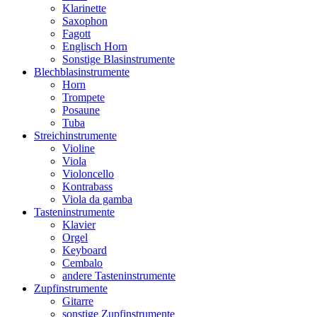
Klarinette
Saxophon
Fagott
Englisch Horn
Sonstige Blasinstrumente
Blechblasinstrumente
Horn
Trompete
Posaune
Tuba
Streichinstrumente
Violine
Viola
Violoncello
Kontrabass
Viola da gamba
Tasteninstrumente
Klavier
Orgel
Keyboard
Cembalo
andere Tasteninstrumente
Zupfinstrumente
Gitarre
sonstige Zupfinstrumente