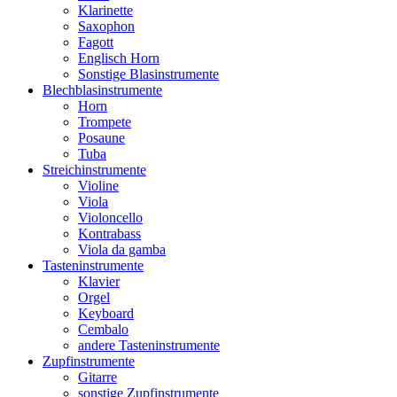
Klarinette
Saxophon
Fagott
Englisch Horn
Sonstige Blasinstrumente
Blechblasinstrumente
Horn
Trompete
Posaune
Tuba
Streichinstrumente
Violine
Viola
Violoncello
Kontrabass
Viola da gamba
Tasteninstrumente
Klavier
Orgel
Keyboard
Cembalo
andere Tasteninstrumente
Zupfinstrumente
Gitarre
sonstige Zupfinstrumente