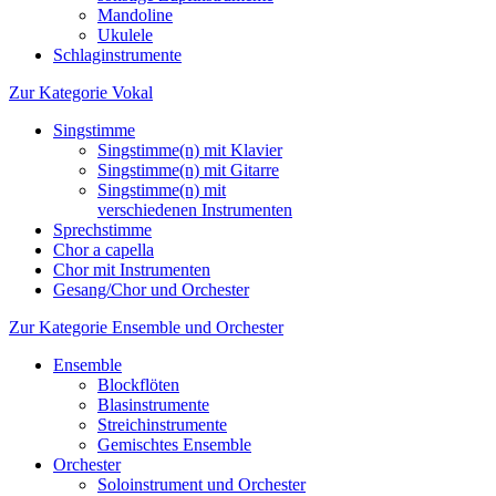
Mandoline
Ukulele
Schlaginstrumente
Zur Kategorie Vokal
Singstimme
Singstimme(n) mit Klavier
Singstimme(n) mit Gitarre
Singstimme(n) mit
verschiedenen Instrumenten
Sprechstimme
Chor a capella
Chor mit Instrumenten
Gesang/Chor und Orchester
Zur Kategorie Ensemble und Orchester
Ensemble
Blockflöten
Blasinstrumente
Streichinstrumente
Gemischtes Ensemble
Orchester
Soloinstrument und Orchester