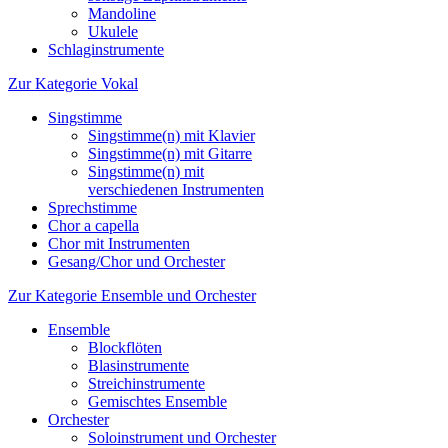
Mandoline
Ukulele
Schlaginstrumente
Zur Kategorie Vokal
Singstimme
Singstimme(n) mit Klavier
Singstimme(n) mit Gitarre
Singstimme(n) mit
verschiedenen Instrumenten
Sprechstimme
Chor a capella
Chor mit Instrumenten
Gesang/Chor und Orchester
Zur Kategorie Ensemble und Orchester
Ensemble
Blockflöten
Blasinstrumente
Streichinstrumente
Gemischtes Ensemble
Orchester
Soloinstrument und Orchester