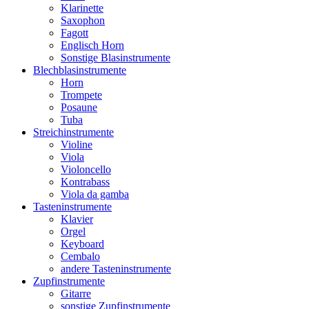
Klarinette
Saxophon
Fagott
Englisch Horn
Sonstige Blasinstrumente
Blechblasinstrumente
Horn
Trompete
Posaune
Tuba
Streichinstrumente
Violine
Viola
Violoncello
Kontrabass
Viola da gamba
Tasteninstrumente
Klavier
Orgel
Keyboard
Cembalo
andere Tasteninstrumente
Zupfinstrumente
Gitarre
sonstige Zupfinstrumente