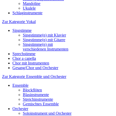
Mandoline
Ukulele
Schlaginstrumente
Zur Kategorie Vokal
Singstimme
Singstimme(n) mit Klavier
Singstimme(n) mit Gitarre
Singstimme(n) mit
verschiedenen Instrumenten
Sprechstimme
Chor a capella
Chor mit Instrumenten
Gesang/Chor und Orchester
Zur Kategorie Ensemble und Orchester
Ensemble
Blockflöten
Blasinstrumente
Streichinstrumente
Gemischtes Ensemble
Orchester
Soloinstrument und Orchester