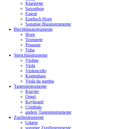
Klarinette
Saxophon
Fagott
Englisch Horn
Sonstige Blasinstrumente
Blechblasinstrumente
Horn
Trompete
Posaune
Tuba
Streichinstrumente
Violine
Viola
Violoncello
Kontrabass
Viola da gamba
Tasteninstrumente
Klavier
Orgel
Keyboard
Cembalo
andere Tasteninstrumente
Zupfinstrumente
Gitarre
sonstige Zupfinstrumente