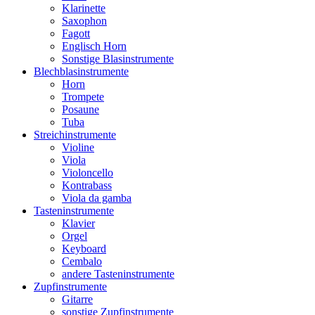
Klarinette
Saxophon
Fagott
Englisch Horn
Sonstige Blasinstrumente
Blechblasinstrumente
Horn
Trompete
Posaune
Tuba
Streichinstrumente
Violine
Viola
Violoncello
Kontrabass
Viola da gamba
Tasteninstrumente
Klavier
Orgel
Keyboard
Cembalo
andere Tasteninstrumente
Zupfinstrumente
Gitarre
sonstige Zupfinstrumente