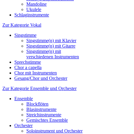
Mandoline
Ukulele
Schlaginstrumente
Zur Kategorie Vokal
Singstimme
Singstimme(n) mit Klavier
Singstimme(n) mit Gitarre
Singstimme(n) mit
verschiedenen Instrumenten
Sprechstimme
Chor a capella
Chor mit Instrumenten
Gesang/Chor und Orchester
Zur Kategorie Ensemble und Orchester
Ensemble
Blockflöten
Blasinstrumente
Streichinstrumente
Gemischtes Ensemble
Orchester
Soloinstrument und Orchester