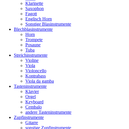
Klarinette
Saxophon
Fagott
Englisch Horn
Sonstige Blasinstrumente
Blechblasinstrumente
Horn
Trompete
Posaune
Tuba
Streichinstrumente
Violine
Viola
Violoncello
Kontrabass
Viola da gamba
Tasteninstrumente
Klavier
Orgel
Keyboard
Cembalo
andere Tasteninstrumente
Zupfinstrumente
Gitarre
sonstige Zupfinstrumente