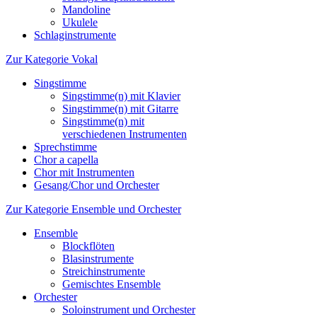
Mandoline
Ukulele
Schlaginstrumente
Zur Kategorie Vokal
Singstimme
Singstimme(n) mit Klavier
Singstimme(n) mit Gitarre
Singstimme(n) mit
verschiedenen Instrumenten
Sprechstimme
Chor a capella
Chor mit Instrumenten
Gesang/Chor und Orchester
Zur Kategorie Ensemble und Orchester
Ensemble
Blockflöten
Blasinstrumente
Streichinstrumente
Gemischtes Ensemble
Orchester
Soloinstrument und Orchester