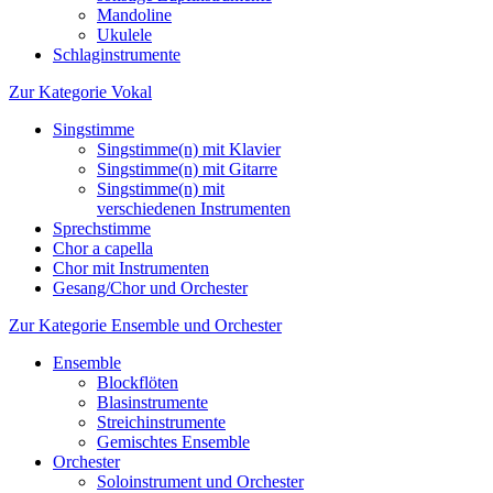
Mandoline
Ukulele
Schlaginstrumente
Zur Kategorie Vokal
Singstimme
Singstimme(n) mit Klavier
Singstimme(n) mit Gitarre
Singstimme(n) mit
verschiedenen Instrumenten
Sprechstimme
Chor a capella
Chor mit Instrumenten
Gesang/Chor und Orchester
Zur Kategorie Ensemble und Orchester
Ensemble
Blockflöten
Blasinstrumente
Streichinstrumente
Gemischtes Ensemble
Orchester
Soloinstrument und Orchester