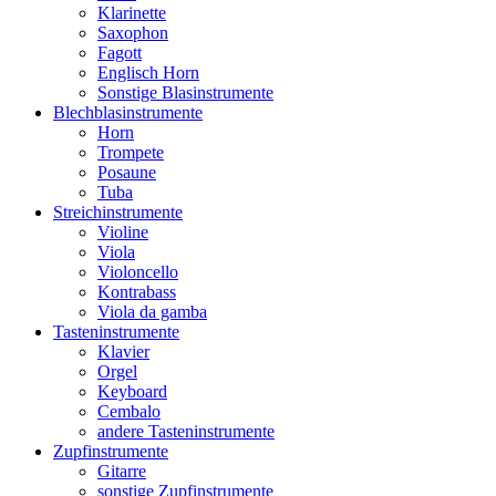
Klarinette
Saxophon
Fagott
Englisch Horn
Sonstige Blasinstrumente
Blechblasinstrumente
Horn
Trompete
Posaune
Tuba
Streichinstrumente
Violine
Viola
Violoncello
Kontrabass
Viola da gamba
Tasteninstrumente
Klavier
Orgel
Keyboard
Cembalo
andere Tasteninstrumente
Zupfinstrumente
Gitarre
sonstige Zupfinstrumente