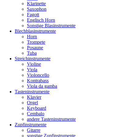
Klarinette
Saxophon
Fagott
Englisch Horn
Sonstige Blasinstrumente
Blechblasinstrumente
Horn
Trompete
Posaune
Tuba
Streichinstrumente
Violine
Viola
Violoncello
Kontrabass
Viola da gamba
Tasteninstrumente
Klavier
Orgel
Keyboard
Cembalo
andere Tasteninstrumente
Zupfinstrumente
Gitarre
sonstige Zupfinstrumente