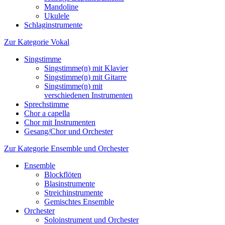
Mandoline
Ukulele
Schlaginstrumente
Zur Kategorie Vokal
Singstimme
Singstimme(n) mit Klavier
Singstimme(n) mit Gitarre
Singstimme(n) mit
verschiedenen Instrumenten
Sprechstimme
Chor a capella
Chor mit Instrumenten
Gesang/Chor und Orchester
Zur Kategorie Ensemble und Orchester
Ensemble
Blockflöten
Blasinstrumente
Streichinstrumente
Gemischtes Ensemble
Orchester
Soloinstrument und Orchester