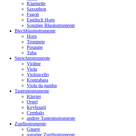
Klarinette
Saxophon
Fagott
Englisch Horn
Sonstige Blasinstrumente
Blechblasinstrumente
Horn
Trompete
Posaune
Tuba
Streichinstrumente
Violine
Viola
Violoncello
Kontrabass
Viola da gamba
Tasteninstrumente
Klavier
Orgel
Keyboard
Cembalo
andere Tasteninstrumente
Zupfinstrumente
Gitarre
sonstige Zupfinstrumente