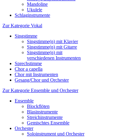
Mandoline
Ukulele
Schlaginstrumente
Zur Kategorie Vokal
Singstimme
Singstimme(n) mit Klavier
Singstimme(n) mit Gitarre
Singstimme(n) mit
verschiedenen Instrumenten
Sprechstimme
Chor a capella
Chor mit Instrumenten
Gesang/Chor und Orchester
Zur Kategorie Ensemble und Orchester
Ensemble
Blockflöten
Blasinstrumente
Streichinstrumente
Gemischtes Ensemble
Orchester
Soloinstrument und Orchester