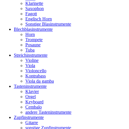
Klarinette
Saxophon
Fagott
Englisch Horn
Sonstige Blasinstrumente
Blechblasinstrumente
Horn
Trompete
Posaune
Tuba
Streichinstrumente
Violine
Viola
Violoncello
Kontrabass
Viola da gamba
Tasteninstrumente
Klavier
Orgel
Keyboard
Cembalo
andere Tasteninstrumente
Zupfinstrumente
Gitarre
sonstige Zupfinstrumente