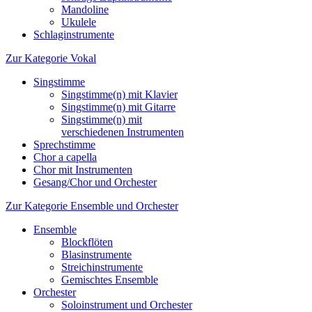
Mandoline
Ukulele
Schlaginstrumente
Zur Kategorie Vokal
Singstimme
Singstimme(n) mit Klavier
Singstimme(n) mit Gitarre
Singstimme(n) mit
verschiedenen Instrumenten
Sprechstimme
Chor a capella
Chor mit Instrumenten
Gesang/Chor und Orchester
Zur Kategorie Ensemble und Orchester
Ensemble
Blockflöten
Blasinstrumente
Streichinstrumente
Gemischtes Ensemble
Orchester
Soloinstrument und Orchester