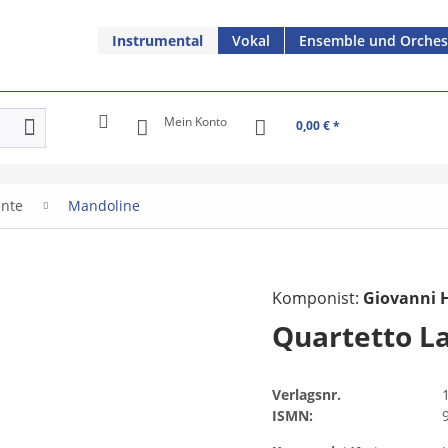
Instrumental
Vokal
Ensemble und Orches
Mein Konto
0,00 € *
ente
Mandoline
Komponist:
Giovanni 
Quartetto La
Verlagsnr.
ISMN: