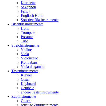
Klarinette
Saxophon
Fagott
Englisch Horn
Sonstige Blasinstrumente
Blechblasinstrumente
Horn
Trompete
Posaune
Tuba
Streichinstrumente
Violine
Viola
Violoncello
Kontrabass
Viola da gamba
Tasteninstrumente
Klavier
Orgel
Keyboard
Cembalo
andere Tasteninstrumente
Zupfinstrumente
Gitarre
sonstige Zupfinstrumente