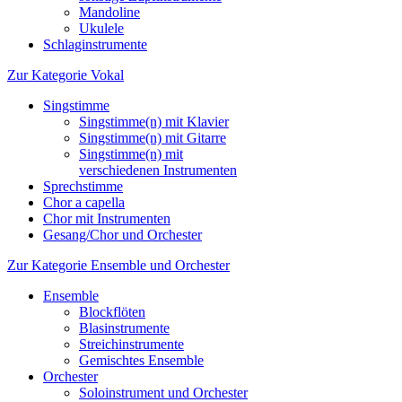
Mandoline
Ukulele
Schlaginstrumente
Zur Kategorie Vokal
Singstimme
Singstimme(n) mit Klavier
Singstimme(n) mit Gitarre
Singstimme(n) mit
verschiedenen Instrumenten
Sprechstimme
Chor a capella
Chor mit Instrumenten
Gesang/Chor und Orchester
Zur Kategorie Ensemble und Orchester
Ensemble
Blockflöten
Blasinstrumente
Streichinstrumente
Gemischtes Ensemble
Orchester
Soloinstrument und Orchester