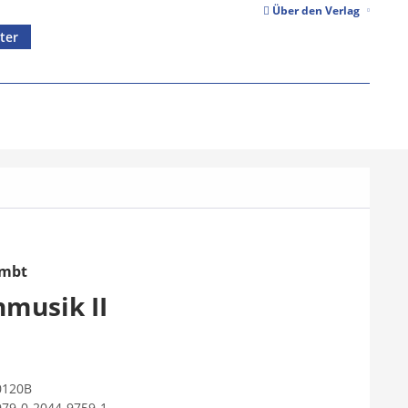
Über den Verlag
ter
ämbt
nmusik II
0120B
979-0-2044-9759-1