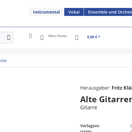
Instrumental
Vokal
Ensemble und Orches
Mein Konto
0,00 € *
ente
Herausgeber:
Fritz Kl
Alte Gitarre
Gitarre
Verlagsnr.
ISMN: