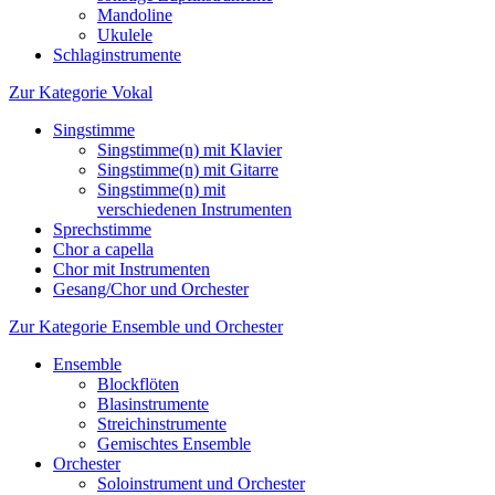
Mandoline
Ukulele
Schlaginstrumente
Zur Kategorie Vokal
Singstimme
Singstimme(n) mit Klavier
Singstimme(n) mit Gitarre
Singstimme(n) mit
verschiedenen Instrumenten
Sprechstimme
Chor a capella
Chor mit Instrumenten
Gesang/Chor und Orchester
Zur Kategorie Ensemble und Orchester
Ensemble
Blockflöten
Blasinstrumente
Streichinstrumente
Gemischtes Ensemble
Orchester
Soloinstrument und Orchester