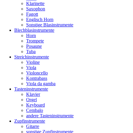
Klarinette
Saxophon
Fagott
Englisch Horn
Sonstige Blasinstrumente
Blechblasinstrumente
Horn
Trompete
Posaune
Tuba
Streichinstrumente
Violine
Viola
Violoncello
Kontrabass
Viola da gamba
Tasteninstrumente
Klavier
Orgel
Keyboard
Cembalo
andere Tasteninstrumente
Zupfinstrumente
Gitarre
sonstige Zupfinstrumente