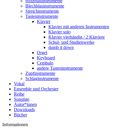
Holzblasinstrumente
Blechblasinstrumente
Streichinstrumente
Tasteninstrumente
Klavier
Klavier mit anderen Instrumenten
Klavier solo
Klavier vierhändig / 2 Klaviere
Schul- und Studienwerke
dumb it down
Orgel
Keyboard
Cembalo
andere Tasteninstrumente
Zupfinstrumente
Schlaginstrumente
Vokal
Ensemble und Orchester
Reihe
Sonstige
Autor*innen
Downloads
Bücher
Informationen