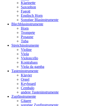
Klarinette
Saxophon
Fagott
Englisch Horn
Sonstige Blasinstrumente
Blechblasinstrumente
Horn
Trompete
Posaune
Tuba
Streichinstrumente
Violine
Viola
Violoncello
Kontrabass
Viola da gamba
Tasteninstrumente
Klavier
Orgel
Keyboard
Cembalo
andere Tasteninstrumente
Zupfinstrumente
Gitarre
sonstige Zupfinstrumente