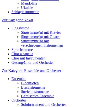
Mandoline
Ukulele
Schlaginstrumente
Zur Kategorie Vokal
Singstimme
Singstimme(n) mit Klavier
Singstimme(n) mit Gitarre
Singstimme(n) mit
verschiedenen Instrumenten
Sprechstimme
Chor a capella
Chor mit Instrumenten
Gesang/Chor und Orchester
Zur Kategorie Ensemble und Orchester
Ensemble
Blockflöten
Blasinstrumente
Streichinstrumente
Gemischtes Ensemble
Orchester
Soloinstrument und Orchester