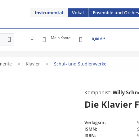
Instrumental
Vokal
Ensemble und Orches
Mein Konto
0,00 € *
umente
Klavier
Schul- und Studienwerke
Komponist:
Willy Schn
Die Klavier F
Verlagsnr.
ISMN:
ISBN: