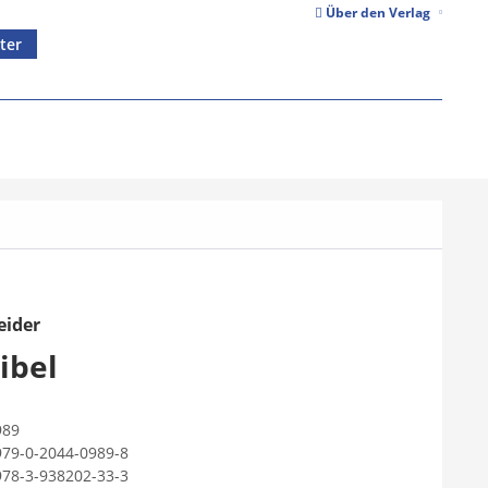
Über den Verlag
ter
eider
ibel
989
979-0-2044-0989-8
978-3-938202-33-3