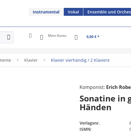
Instrumental
Vokal
Ensemble und Orches
Mein Konto
0,00 € *
umente
Klavier
Klavier vierhändig / 2 Klaviere
Komponist:
Erich Robe
Sonatine in g
Händen
Verlagsnr.
ISMN: