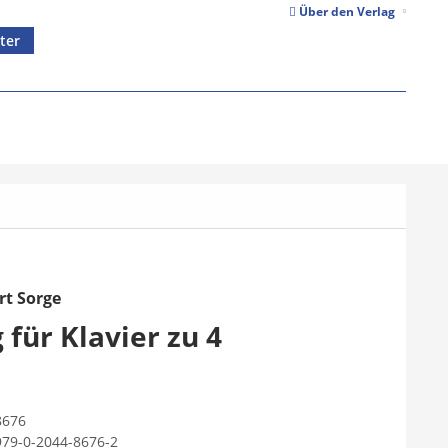
Über den Verlag
ter
rt Sorge
 für Klavier zu 4
8676
979-0-2044-8676-2