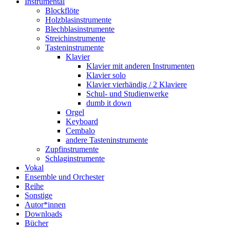
Instrumental
Blockflöte
Holzblasinstrumente
Blechblasinstrumente
Streichinstrumente
Tasteninstrumente
Klavier
Klavier mit anderen Instrumenten
Klavier solo
Klavier vierhändig / 2 Klaviere
Schul- und Studienwerke
dumb it down
Orgel
Keyboard
Cembalo
andere Tasteninstrumente
Zupfinstrumente
Schlaginstrumente
Vokal
Ensemble und Orchester
Reihe
Sonstige
Autor*innen
Downloads
Bücher