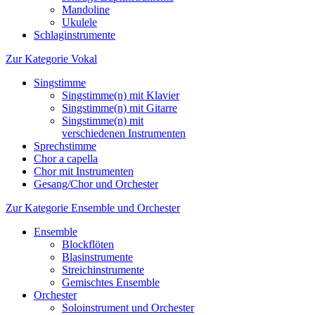
Mandoline
Ukulele
Schlaginstrumente
Zur Kategorie Vokal
Singstimme
Singstimme(n) mit Klavier
Singstimme(n) mit Gitarre
Singstimme(n) mit
verschiedenen Instrumenten
Sprechstimme
Chor a capella
Chor mit Instrumenten
Gesang/Chor und Orchester
Zur Kategorie Ensemble und Orchester
Ensemble
Blockflöten
Blasinstrumente
Streichinstrumente
Gemischtes Ensemble
Orchester
Soloinstrument und Orchester