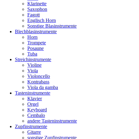
Klarinette
Saxophon
Fagott
Englisch Horn
Sonstige Blasinstrumente
Blechblasinstrumente
Horn
Trompete
Posaune
Tuba
Streichinstrumente
Violine
Viola
Violoncello
Kontrabass
Viola da gamba
Tasteninstrumente
Klavier
Orgel
Keyboard
Cembalo
andere Tasteninstrumente
Zupfinstrumente
Gitarre
sonstige Zupfinstrumente