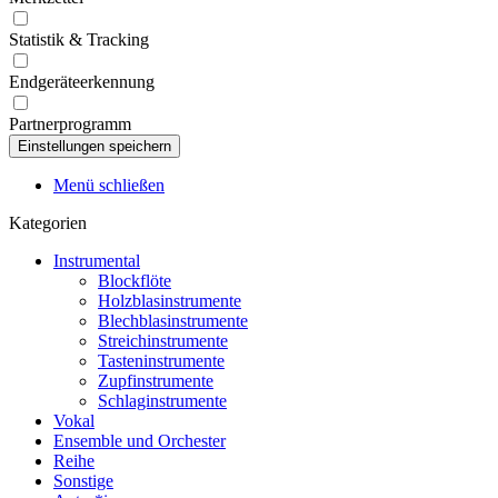
Statistik & Tracking
Endgeräteerkennung
Partnerprogramm
Menü schließen
Kategorien
Instrumental
Blockflöte
Holzblasinstrumente
Blechblasinstrumente
Streichinstrumente
Tasteninstrumente
Zupfinstrumente
Schlaginstrumente
Vokal
Ensemble und Orchester
Reihe
Sonstige