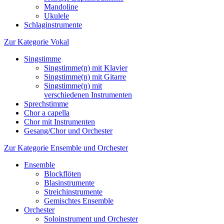
Mandoline
Ukulele
Schlaginstrumente
Zur Kategorie Vokal
Singstimme
Singstimme(n) mit Klavier
Singstimme(n) mit Gitarre
Singstimme(n) mit
verschiedenen Instrumenten
Sprechstimme
Chor a capella
Chor mit Instrumenten
Gesang/Chor und Orchester
Zur Kategorie Ensemble und Orchester
Ensemble
Blockflöten
Blasinstrumente
Streichinstrumente
Gemischtes Ensemble
Orchester
Soloinstrument und Orchester