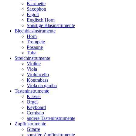
Klarinette
Saxophon
Fagott
Englisch Horn
Sonstige Blasinstrumente
Blechblasinstrumente
Horn
Trompete
Posaune
Tuba
Streichinstrumente
Violine
Viola
Violoncello
Kontrabass
Viola da gamba
Tasteninstrumente
Klavier
Orgel
Keyboard
Cembalo
andere Tasteninstrumente
Zupfinstrumente
Gitarre
sonstige Zupfinstrumente