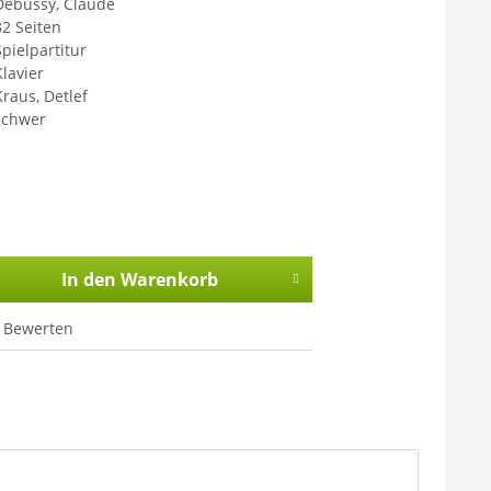
Debussy, Claude
32 Seiten
Spielpartitur
Klavier
Kraus, Detlef
schwer
In den
Warenkorb
Bewerten