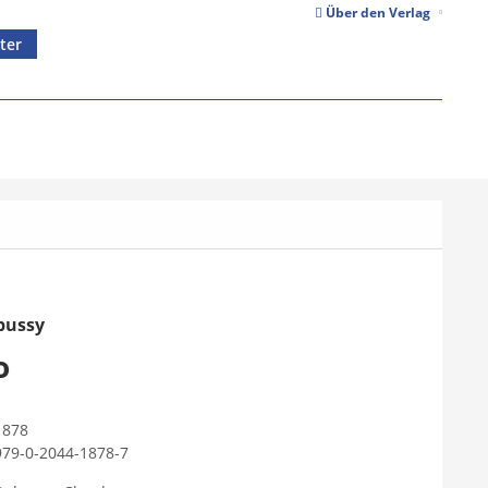
Über den Verlag
ter
bussy
o
1878
979-0-2044-1878-7