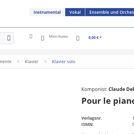
Instrumental
Vokal
Ensemble und Orches
Mein Konto
0,00 € *
umente
Klavier
Klavier solo
Komponist:
Claude De
Pour le pian
Verlagsnr.
ISMN: