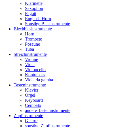
Klarinette
Saxophon
Fagott
Englisch Horn
Sonstige Blasinstrumente
Blechblasinstrumente
Horn
Trompete
Posaune
Tuba
Streichinstrumente
Violine
Viola
Violoncello
Kontrabass
Viola da gamba
Tasteninstrumente
Klavier
Orgel
Keyboard
Cembalo
andere Tasteninstrumente
Zupfinstrumente
Gitarre
sonstige Zupfinstrumente