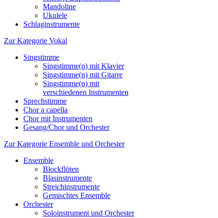
Mandoline
Ukulele
Schlaginstrumente
Zur Kategorie Vokal
Singstimme
Singstimme(n) mit Klavier
Singstimme(n) mit Gitarre
Singstimme(n) mit
verschiedenen Instrumenten
Sprechstimme
Chor a capella
Chor mit Instrumenten
Gesang/Chor und Orchester
Zur Kategorie Ensemble und Orchester
Ensemble
Blockflöten
Blasinstrumente
Streichinstrumente
Gemischtes Ensemble
Orchester
Soloinstrument und Orchester