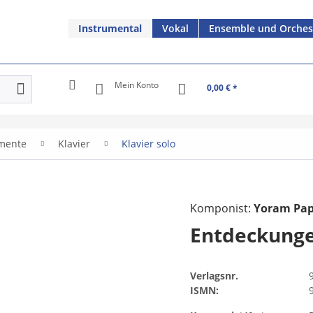
Instrumental
Vokal
Ensemble und Orches
Mein Konto
0,00 € *
umente
Klavier
Klavier solo
Komponist:
Yoram Pap
Entdeckunge
Verlagsnr.
ISMN: