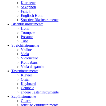
Klarinette
Saxophon
Fagott
Englisch Horn
Sonstige Blasinstrumente
Blechblasinstrumente
Horn
Trompete
Posaune
Tuba
Streichinstrumente
Violine
Viola
Violoncello
Kontrabass
Viola da gamba
Tasteninstrumente
Klavier
Orgel
Keyboard
Cembalo
andere Tasteninstrumente
Zupfinstrumente
Gitarre
sonstige Zupfinstrumente