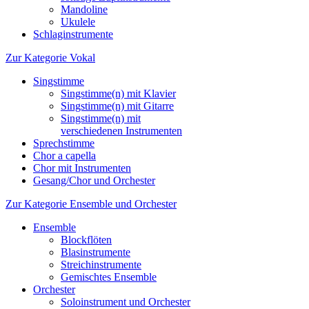
Mandoline
Ukulele
Schlaginstrumente
Zur Kategorie Vokal
Singstimme
Singstimme(n) mit Klavier
Singstimme(n) mit Gitarre
Singstimme(n) mit
verschiedenen Instrumenten
Sprechstimme
Chor a capella
Chor mit Instrumenten
Gesang/Chor und Orchester
Zur Kategorie Ensemble und Orchester
Ensemble
Blockflöten
Blasinstrumente
Streichinstrumente
Gemischtes Ensemble
Orchester
Soloinstrument und Orchester