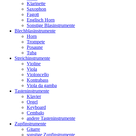
Klarinette
Saxophon
Fagott
Englisch Horn
Sonstige Blasinstrumente
Blechblasinstrumente
Horn
Trompete
Posaune
Tuba
Streichinstrumente
Violine
Viola
Violoncello
Kontrabass
Viola da gamba
Tasteninstrumente
Klavier
Orgel
Keyboard
Cembalo
andere Tasteninstrumente
Zupfinstrumente
Gitarre
sonstige Zupfinstrumente