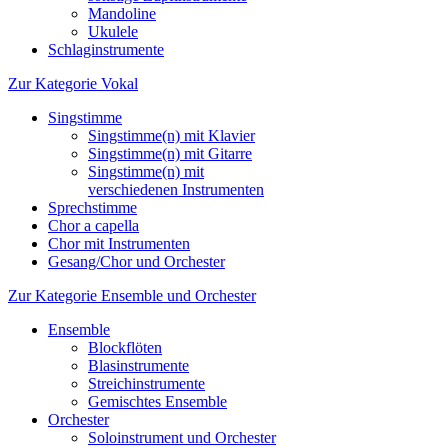
Mandoline
Ukulele
Schlaginstrumente
Zur Kategorie Vokal
Singstimme
Singstimme(n) mit Klavier
Singstimme(n) mit Gitarre
Singstimme(n) mit
verschiedenen Instrumenten
Sprechstimme
Chor a capella
Chor mit Instrumenten
Gesang/Chor und Orchester
Zur Kategorie Ensemble und Orchester
Ensemble
Blockflöten
Blasinstrumente
Streichinstrumente
Gemischtes Ensemble
Orchester
Soloinstrument und Orchester