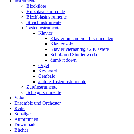
Instrumental
Blockflöte
Holzblasinstrumente
Blechblasinstrumente
Streichinstrumente
Tasteninstrumente
Klavier
Klavier mit anderen Instrumenten
Klavier solo
Klavier vierhändig / 2 Klaviere
Schul- und Studienwerke
dumb it down
Orgel
Keyboard
Cembalo
andere Tasteninstrumente
Zupfinstrumente
Schlaginstrumente
Vokal
Ensemble und Orchester
Reihe
Sonstige
Autor*innen
Downloads
Bücher