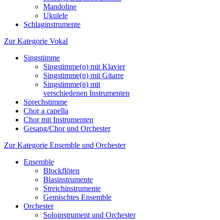
Mandoline
Ukulele
Schlaginstrumente
Zur Kategorie Vokal
Singstimme
Singstimme(n) mit Klavier
Singstimme(n) mit Gitarre
Singstimme(n) mit
verschiedenen Instrumenten
Sprechstimme
Chor a capella
Chor mit Instrumenten
Gesang/Chor und Orchester
Zur Kategorie Ensemble und Orchester
Ensemble
Blockflöten
Blasinstrumente
Streichinstrumente
Gemischtes Ensemble
Orchester
Soloinstrument und Orchester