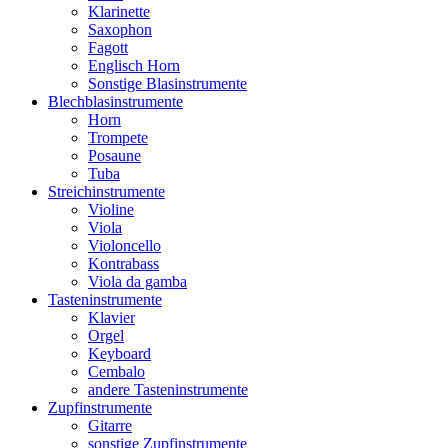
Klarinette
Saxophon
Fagott
Englisch Horn
Sonstige Blasinstrumente
Blechblasinstrumente
Horn
Trompete
Posaune
Tuba
Streichinstrumente
Violine
Viola
Violoncello
Kontrabass
Viola da gamba
Tasteninstrumente
Klavier
Orgel
Keyboard
Cembalo
andere Tasteninstrumente
Zupfinstrumente
Gitarre
sonstige Zupfinstrumente