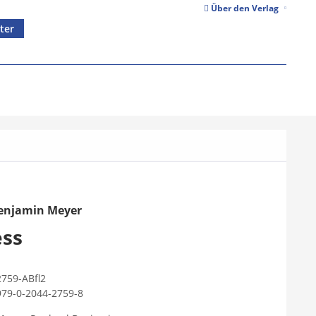
Über den Verlag
ter
enjamin Meyer
ess
2759-ABfl2
979-0-2044-2759-8