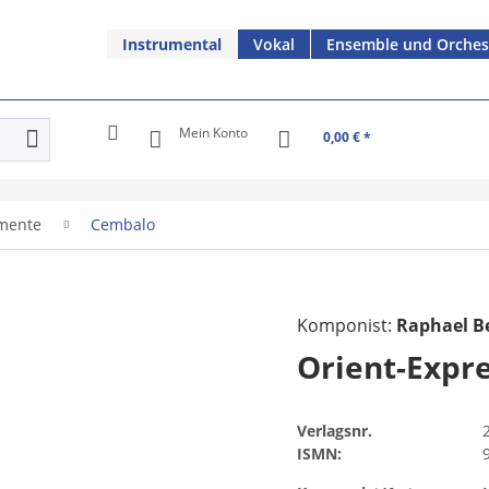
Instrumental
Vokal
Ensemble und Orches
Mein Konto
0,00 € *
umente
Cembalo
Komponist:
Raphael B
Orient-Expr
Verlagsnr.
ISMN: