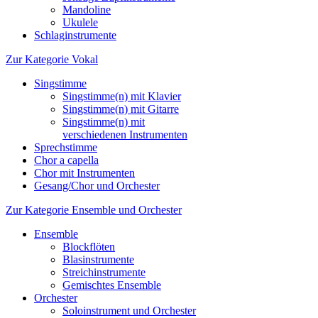
Mandoline
Ukulele
Schlaginstrumente
Zur Kategorie Vokal
Singstimme
Singstimme(n) mit Klavier
Singstimme(n) mit Gitarre
Singstimme(n) mit
verschiedenen Instrumenten
Sprechstimme
Chor a capella
Chor mit Instrumenten
Gesang/Chor und Orchester
Zur Kategorie Ensemble und Orchester
Ensemble
Blockflöten
Blasinstrumente
Streichinstrumente
Gemischtes Ensemble
Orchester
Soloinstrument und Orchester