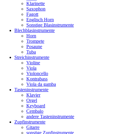
Klarinette
Saxophon
Fagott
Englisch Horn
Sonstige Blasinstrumente
Blechblasinstrumente
Horn
Trompete
Posaune
Tuba
Streichinstrumente
Violine
Viola
Violoncello
Kontrabass
Viola da gamba
Tasteninstrumente
Klavier
Orgel
Keyboard
Cembalo
andere Tasteninstrumente
Zupfinstrumente
Gitarre
sonstige Zupfinstrumente