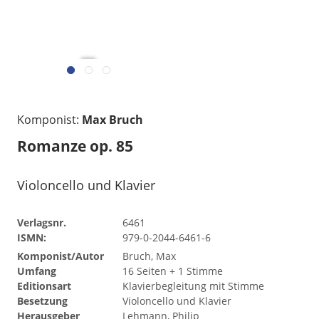
gelesen
Komponist:
Max Bruch
Romanze op. 85
Violoncello und Klavier
Verlagsnr.
6461
ISMN:
979-0-2044-6461-6
Komponist/Autor
Bruch, Max
Umfang
16 Seiten + 1 Stimme
Editionsart
Klavierbegleitung mit Stimme
Besetzung
Violoncello und Klavier
Herausgeber
Lehmann, Philip