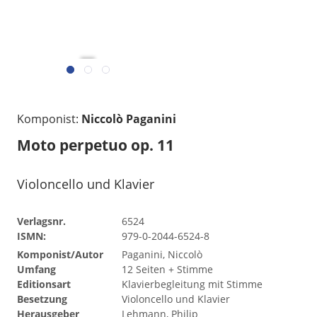
gelesen
Komponist:
Niccolò Paganini
Moto perpetuo op. 11
Violoncello und Klavier
Verlagsnr.
6524
ISMN:
979-0-2044-6524-8
Komponist/Autor
Paganini, Niccolò
Umfang
12 Seiten + Stimme
Editionsart
Klavierbegleitung mit Stimme
Besetzung
Violoncello und Klavier
Herausgeber
Lehmann, Philip