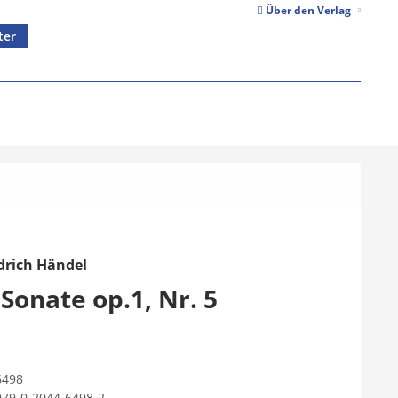
Über den Verlag
ter
drich Händel
Sonate op.1, Nr. 5
6498
979-0-2044-6498-2