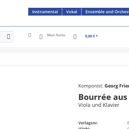
Instrumental
Vokal
Ensemble und Orches
Mein Konto
0,00 € *
Komponist:
Georg Frie
Bourrée aus 
Viola und Klavier
Verlagsnr.
ISMN: