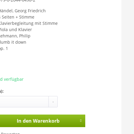
Mit dem Aufr
Sie sich ein
Händel, Georg Friedrich
übermittelt 
4 Seiten + Stimme
Klavierbegleitung mit Stimme
gelesen habe
Viola und Klavier
Lehmann, Philip
dumb it down
op. 1
ad verfügbar
):
In den
Warenkorb